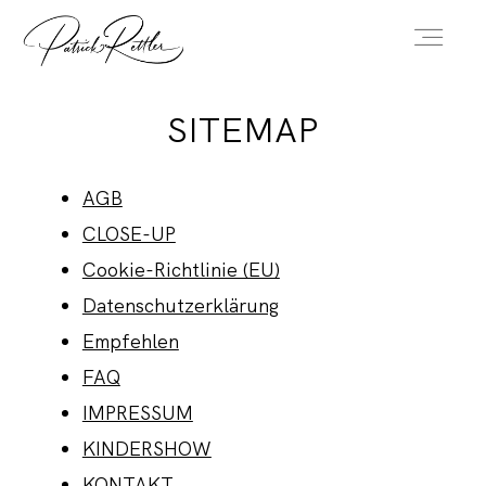
SITEMAP
HOME
AGB
STAND-UP
CLOSE-UP
Cookie-Richtlinie (EU)
CLOSE-UP
Datenschutz­erklärung
Empfehlen
FAQ
KINDERSHOW
IMPRESSUM
KINDERSHOW
FAQ
KONTAKT