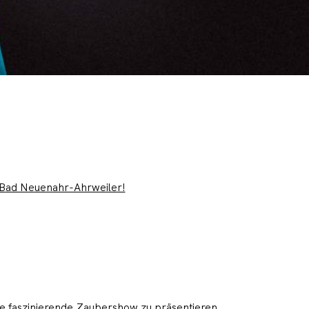
n Bad Neuenahr-Ahrweiler!
ne faszinierende Zaubershow zu präsentieren.